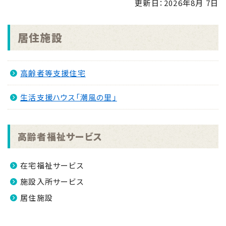
更新日：
2026年8月 7日
せ
NEW
2026.08.04
居住施設
「手のひらで南さつまを」フォトコンキャンペーンを実
施します！
NEW
高齢者等支援住宅
2026.07.31
マイナンバーカード交付休日開庁日
NEW
生活支援ハウス「潮風の里」
2026.07.30
金峰ふるさと夏まつりの開催について
NEW
高齢者福祉サービス
2026.07.30
吹上浜海浜公園 婚活イベント2026 第2弾
NEW
在宅福祉サービス
施設入所サービス
居住施設