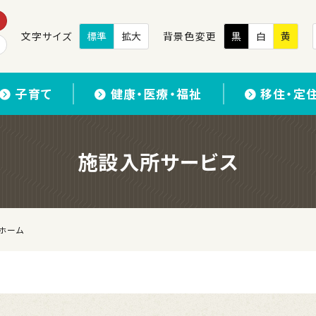
文字サイズ
標準
拡大
背景色変更
黒
白
黄
子育て
健康・医療・福祉
移住・定
施設入所サービス
ホーム