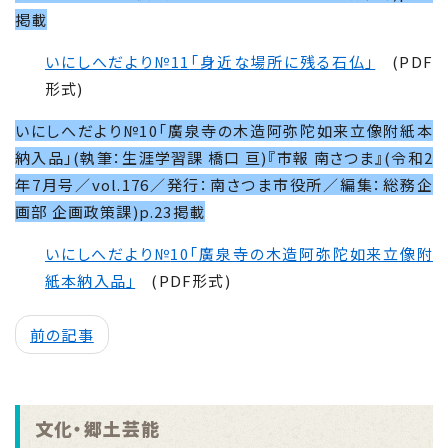
掲載
いにしへだより№
11
「身近な場所に残る石仏」
(PDF
形式)
いにしへだより№10「廣泉寺の木造阿弥陀如来立像附紙本
納入品」(執筆：生涯学習課 橋口 亘)『市報 南さつま』(令和2
年7月号／vol.176／発行：南さつま市役所／編集：総務企
画部 企画政策課)p.23掲載
いにしへだより№
10
「廣泉寺の木造阿弥陀如来立像附
紙本納入品」
(PDF形式)
前の記事
文化・郷土芸能