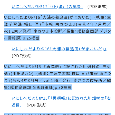
いにしへだより№
17
「セト(瀬戸)の風景」
(PDF形式)
いにしへだより№16「大浦の蟇追田(がまおいだ)」(執筆：生
涯学習課 橋口 亘)『市報 南さつま』(令和4年7月号／
vol.200／発行：南さつま市役所／編集：総務企画部 デジタ
ル情報課）p.25掲載
いにしへだより№
16
「大浦の蟇追田(がまおいだ)」
(PDF形式)
いにしへだより№15「『再撰帳』に記された川畑村の「右近
橘」(川畑ミカン)」(執筆：生涯学習課 橋口 亘)『市報 南さつ
ま』(令和4年3月号／vol.196／発行：南さつま市役所／編
集：総務企画部 企画政策課)p.30掲載
いにしへだより№15「『再撰帳』に記された川畑村の「右
近橘」
(PDF形式)