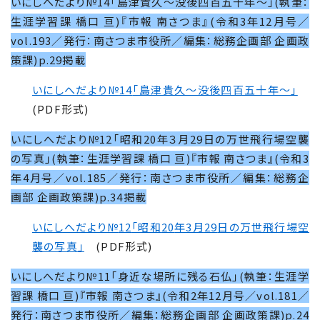
いにしへだより№14「島津貴久～没後四百五十年～」(執筆：
生涯学習課 橋口 亘)『市報 南さつま』(令和3年12月号／
vol.193／発行：南さつま市役所／編集：総務企画部 企画政
策課)p.29掲載
いにしへだより№
14
「島津貴久～没後四百五十年～」
(PDF形式)
いにしへだより№12「昭和20年３月29日の万世飛行場空襲
の写真」(執筆：生涯学習課 橋口 亘)『市報 南さつま』(令和3
年4月号／vol.185／発行：南さつま市役所／編集：総務企
画部 企画政策課)p.34掲載
いにしへだより№
12
「昭和
20
年3月
29
日の万世飛行場空
襲の写真」
(PDF形式)
いにしへだより№11「身近な場所に残る石仏」(執筆：生涯学
習課 橋口 亘)『市報 南さつま』(令和2年12月号／vol.181／
発行：南さつま市役所／編集：総務企画部 企画政策課)p.24