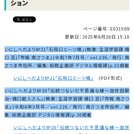
ション
ページ番号：E031569
更新日：
2025年8月26日 15:10
いにしへだより№21「石飛口と一ツ橋」(執筆：生涯学習課 橋
口 亘)『市報 南さつま』(令和7年7月号／vol.236／発行：南
さつま市役所／編集：総務企画部 デジタル情報課)p.32掲載
いにしへだより№
21
「石飛口と一ツ橋」
(PDF形式)
いにしへだより№20「伝統つないだ不思議な縁～加世田鍛
冶・橋口範人さん」(執筆：生涯学習課 橋口 亘)『市報 南さつ
ま』(令和6年3月号／vol.220／発行：南さつま市役所／編
集：総務企画部 デジタル情報課)p.30掲載
いにしへだより№
20
「伝統つないだ不思議な縁～加世