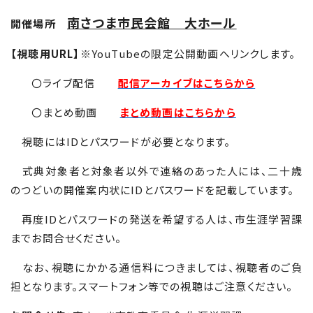
南さつま市民会館 大ホール
開催場所
【視聴用
URL
】
※
YouTube
の限定公開動画へリンクします。
〇ライブ配信
配信アーカイブはこちらから
〇まとめ動画
まとめ動画はこちらから
視聴には
ID
とパスワードが必要となります。
式典対象者と対象者以外で連絡のあった人には、二十歳
のつどいの開催案内状に
ID
とパスワードを記載しています。
再度
ID
とパスワードの発送を希望する人は、市生涯学習課
までお問合せください。
なお、視聴にかかる通信料につきましては、視聴者のご負
担となります。スマートフォン等での視聴はご注意ください。