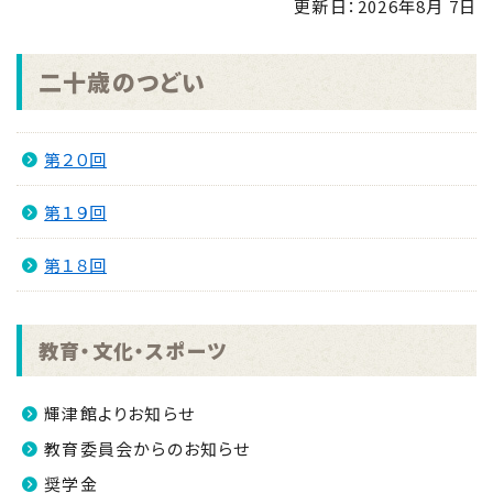
更新日：
2026年8月 7日
せ
NEW
2026.08.04
二十歳のつどい
「手のひらで南さつまを」フォトコンキャンペーンを実
施します！
NEW
第２０回
2026.07.31
マイナンバーカード交付休日開庁日
NEW
第１９回
2026.07.30
金峰ふるさと夏まつりの開催について
第１８回
NEW
2026.07.30
吹上浜海浜公園 婚活イベント2026 第2弾
NEW
教育・文化・スポーツ
輝津館よりお知らせ
教育委員会からのお知らせ
奨学金