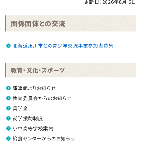
更新日：
2026年8月 6日
施します！
NEW
2026.07.31
関係団体との交流
マイナンバーカード交付休日開庁日
NEW
2026.07.30
北海道旭川市との青少年交流事業参加者募集
金峰ふるさと夏まつりの開催について
NEW
2026.07.30
吹上浜海浜公園 婚活イベント2026 第2弾
NEW
教育・文化・スポーツ
2026.07.29
「令和8年熊本地震」被災者に対する義援金を募集中
輝津館よりお知らせ
NEW
教育委員会からのお知らせ
奨学金
就学援助制度
小中高等学校案内
給食センターからのお知らせ