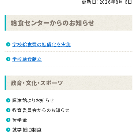
更新日：
2026年8月 6日
せ
NEW
2026.08.04
給食センターからのお知らせ
「手のひらで南さつまを」フォトコンキャンペーンを実
施します！
NEW
学校給食費の無償化を実施
2026.07.31
マイナンバーカード交付休日開庁日
NEW
学校給食献立
2026.07.30
金峰ふるさと夏まつりの開催について
NEW
教育・文化・スポーツ
2026.07.30
吹上浜海浜公園 婚活イベント2026 第2弾
NEW
輝津館よりお知らせ
教育委員会からのお知らせ
奨学金
就学援助制度