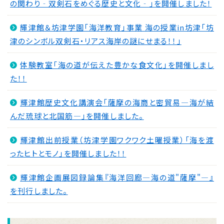
の関わり‐双剣石をめぐる歴史と文化‐｣を開催しました！
輝津館＆坊津学園「海洋教育」事業 海の授業in坊津「坊
津のシンボル双剣石・リアス海岸の謎にせまる！！」
体験教室「海の道が伝えた豊かな食文化」を開催しまし
た！！
輝津館歴史文化講演会「薩摩の海商と密貿易―海が結
んだ琉球と北国筋―」を開催しました。
輝津館出前授業（坊津学園ワクワク土曜授業）「海を渡
ったヒトとモノ」を開催しました！！
輝津館企画展図録論集『海洋回廊―海の道"薩摩"―』
を刊行しました。