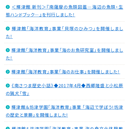
＜輝津館 新刊＞『南薩摩の魚類図鑑―海辺の魚類・生
態ハンドブック―』を刊行しました！
輝津館「海洋教育」事業「貝塚のひみつ」を開催しまし
た！
輝津館「海洋教育」事業「海のお魚研究室」を開催しまし
た！
輝津館「海洋教育」事業「海のお仕事」を開催しました！
《南さつま歴史小話》◆2017年4月◆西郷隆盛と小松原
の猟犬「雪」
輝津館＆坊津学園｢海洋教育｣事業 ｢海辺で学ぼう!坊津
の歴史と景勝｣を開催しました!
輝津館&坊津学園｢海洋教育｣事業 海の食文化体験教