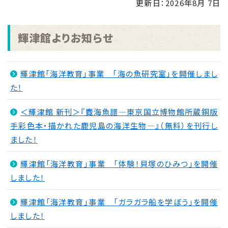
更新日：
2026年8月 7日
せ
NEW
2026.08.04
輝津館よりお知らせ
「手のひらで南さつまを」フォトコンキャンペーンを実
施します！
NEW
輝津館「海洋教育」事業 「海の魚研究室」を開催しまし
2026.07.31
た！
マイナンバーカード交付休日開庁日
NEW
2026.07.30
＜輝津館 新刊＞『麑海魚譜―東京国立博物館所蔵銅版
金峰ふるさと夏まつりの開催について
NEW
手彩色本・描かれた鹿児島の海洋生物―』（無料）を刊行し
ました！
2026.07.30
吹上浜海浜公園 婚活イベント2026 第2弾
NEW
輝津館「海洋教育」事業 「体験！貝塚のひみつ」を開催
しました！
輝津館「海洋教育」事業 「ガラガラ船を学ぼう」を開催
しました！