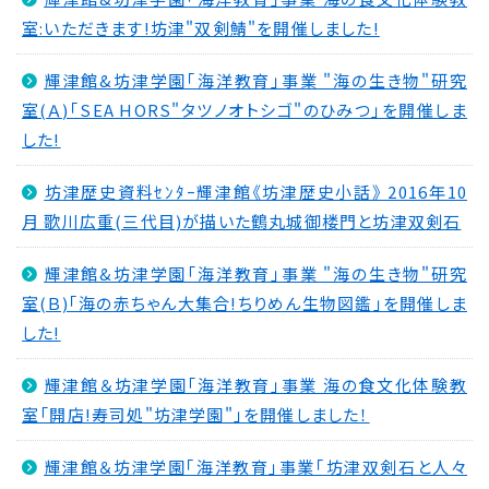
室:いただきます!坊津"双剣鯖"を開催しました!
輝津館&坊津学園｢海洋教育｣事業 "海の生き物"研究
室(Ａ)｢SEA HORS"タツノオトシゴ"のひみつ｣を開催しま
した!
坊津歴史資料ｾﾝﾀｰ輝津館《坊津歴史小話》 2016年10
月 歌川広重(三代目)が描いた鶴丸城御楼門と坊津双剣石
輝津館&坊津学園「海洋教育」事業 "海の生き物"研究
室(Ｂ)｢海の赤ちゃん大集合!ちりめん生物図鑑｣を開催しま
した!
輝津館＆坊津学園「海洋教育」事業 海の食文化体験教
室「開店!寿司処"坊津学園"」を開催しました！
輝津館＆坊津学園｢海洋教育｣事業｢坊津双剣石と人々