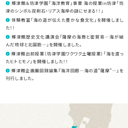
輝津館＆坊津学園「海洋教育」事業 海の授業in坊津「坊
津のシンボル双剣石・リアス海岸の謎にせまる！！」
体験教室「海の道が伝えた豊かな食文化」を開催しまし
た！！
輝津館歴史文化講演会「薩摩の海商と密貿易―海が結
んだ琉球と北国筋―」を開催しました。
輝津館出前授業（坊津学園ワクワク土曜授業）「海を渡っ
たヒトとモノ」を開催しました！！
輝津館企画展図録論集『海洋回廊―海の道"薩摩"―』を
刊行しました。