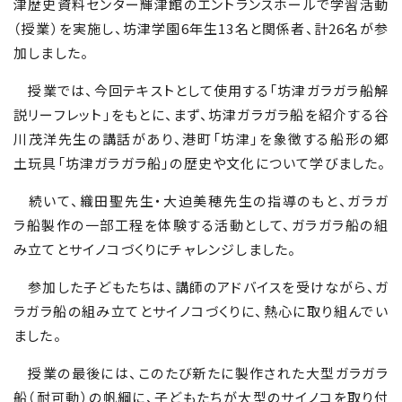
津歴史資料センター輝津館のエントランスホールで学習活動
（授業）を実施し、坊津学園6年生13名と関係者、計26名が参
加しました。
授業では、今回テキストとして使用する「坊津ガラガラ船解
説リーフレット」をもとに、まず、坊津ガラガラ船を紹介する谷
川茂洋先生の講話があり、港町「坊津」を象徴する船形の郷
土玩具「坊津ガラガラ船」の歴史や文化について学びました。
続いて、織田聖先生・大迫美穂先生の指導のもと、ガラガ
ラ船製作の一部工程を体験する活動として、ガラガラ船の組
み立てとサイノコづくりにチャレンジしました。
参加した子どもたちは、講師のアドバイスを受けながら、ガ
ラガラ船の組み立てとサイノコづくりに、熱心に取り組んでい
ました。
授業の最後には、このたび新たに製作された大型ガラガラ
船（耐可動）の帆綱に、子どもたちが大型のサイノコを取り付