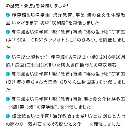
の歴史と景勝｣を開催しました!
輝津館&坊津学園｢海洋教育｣事業 海の食文化体験教
室:いただきます!坊津"双剣鯖"を開催しました!
輝津館&坊津学園｢海洋教育｣事業 "海の生き物"研究室
(Ａ)｢SEA HORS"タツノオトシゴ"のひみつ｣を開催しまし
た!
坊津歴史資料ｾﾝﾀｰ輝津館《坊津歴史小話》 2016年10月
歌川広重(三代目)が描いた鶴丸城御楼門と坊津双剣石
輝津館&坊津学園「海洋教育」事業 "海の生き物"研究室
(Ｂ)｢海の赤ちゃん大集合!ちりめん生物図鑑｣を開催しまし
た!
輝津館＆坊津学園「海洋教育」事業 海の食文化体験教室
「開店!寿司処"坊津学園"」を開催しました！
輝津館＆坊津学園｢海洋教育｣事業｢坊津双剣石と人々
の関わり‐双剣石をめぐる歴史と文化‐｣を開催しました！