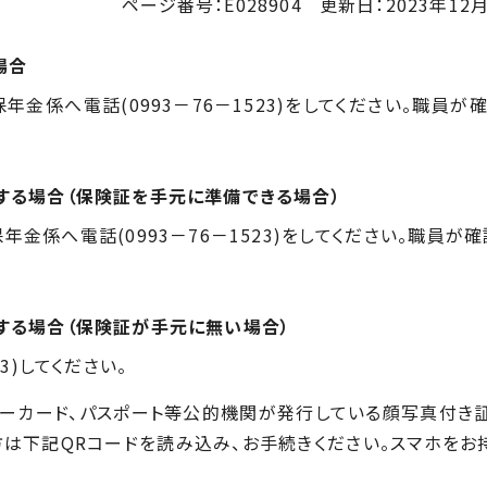
ページ番号：E028904
更新日：
2023年12月
場合
年金係へ電話(
0993
－
76
－
1523
)をしてください。職員が
する場合（保険証を手元に準備できる場合）
年金係へ電話(
0993
－
76
－
1523
)をしてください。職員が
する場合（保険証が手元に無い場合）
23
)してください。
ーカード、パスポート等公的機関が発行している顔写真付き
方は下記
QR
コードを読み込み、お手続きください。スマホをお