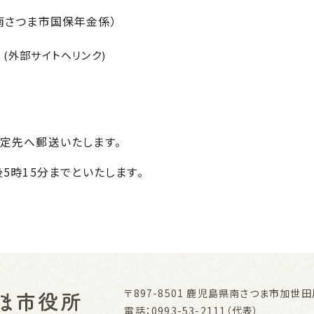
南さつま市国保年金係）
(外部サイトへリンク)
定先へ郵送いたします。
5時15分までといたします。
〒897-8501
鹿児島県南さつま市加世田川
電話：0993-53-2111（代表）