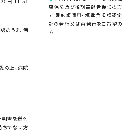
20日 11:51
康保険及び後期高齢者保険の方
で 限度額適用・標準負担額認定
証の発行又は再発行をご希望の
確認のうえ、病
方
確認の上、病院
証明書を送付
持ちでない方