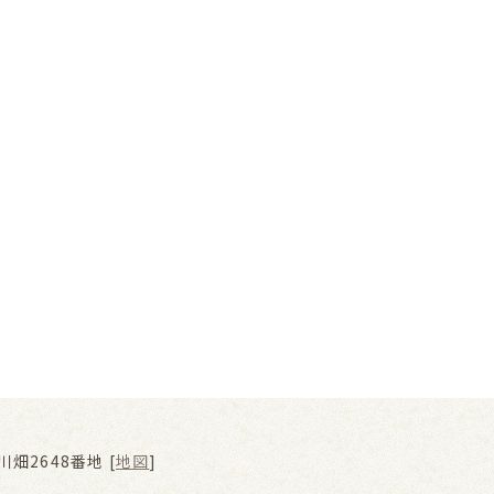
畑2648番地 [
地図
]