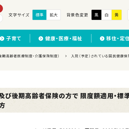
文字サイズ
標準
拡大
背景色変更
黒
白
黄
子育て
健康・医療・福祉
移住・定
後期高齢者医療制度・介護保険制度）
入院（予定）されている国民健康
険及び後期高齢者保険の方で 限度額適用・標
方