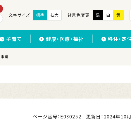
文字サイズ
標準
拡大
背景色変更
黒
白
黄
子育て
健康・医療・福祉
移住・定
問事業
ページ番号：E030252
更新日：
2024年10月