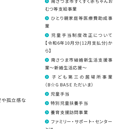
南さつま市すくすく赤ちゃんお
むつ等支給事業
ひとり親家庭等医療費助成事
業
児童手当制度改正について
【令和6年10月分(12月支払分)か
ら】
南さつま市結婚新生活支援事
業～新婚生活応援～
子ども第三の居場所事業
（B☆G BASE ただいま）
児童手当
安や孤立感な
特別児童扶養手当
養育支援訪問事業
ファミリー・サポート・センター