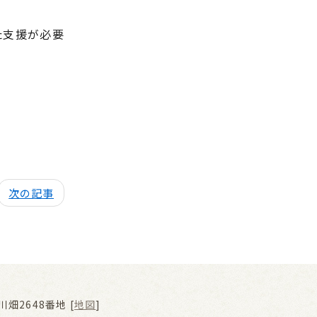
た支援が必要
次の記事
畑2648番地 [
地図
]