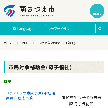
MENU
南さつま市
Language
ホーム
目的
市民対象補助金(母子福祉)
市民対象補助金(母子福祉)
母子
コウノトリの助成事業(不妊治
市民福祉部 子ども未来
療費等助成事業)
課 母子保健係