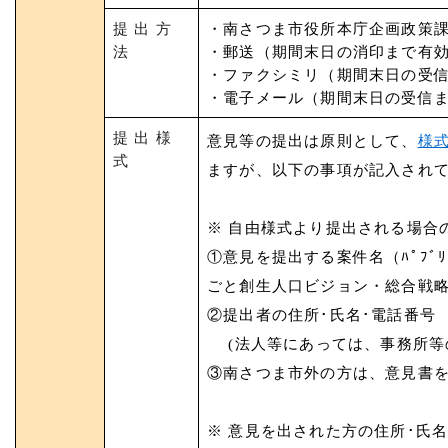
提 出 方
・南さつま市役所本庁企画政策
法
・郵送（期間末日の消印まで有
・ファクシミリ（期間末日の受
・電子メール（期間末日の受信
提 出 様
意見等の提出は原則として、
様
式
ますが、以下の事項が記入され
※ 自由様式より提出される場合
①意見を提出する案件名（ﾊﾟﾌﾞﾘ
ごと創生人口ビジョン・総合戦略
②提出者の住所･氏名･電話番号
(法人等にあっては、事務所等の
③南さつま市外の方は、意見書
※ 意見を出された方の住所･氏