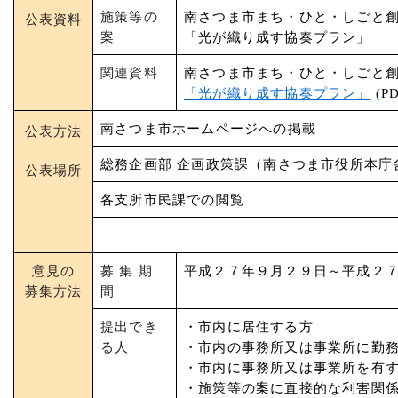
施策等の
南さつま市まち・ひと・しごと創
公表資料
案
「光が織り成す協奏プラン」
関連資料
南さつま市まち・ひと・しごと創
「光が織り成す協奏プラン」
(P
南さつま市ホームページへの掲載
公表方法
総務企画部 企画政策課（南さつま市役所本庁
公表場所
各支所市民課での閲覧
意見の
募 集 期
平成２７年９月２９日～平成２
募集方法
間
提出でき
・市内に居住する方
る人
・市内の事務所又は事業所に勤
・市内に事務所又は事業所を有
・施策等の案に直接的な利害関