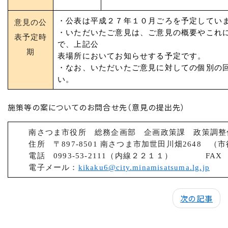
・公表は平成２７年１０月ごろを予定してい
意見の公
・いただいたご意見は、ご意見の概要やこれ
表
予定時
で、上記公
期
表場所においてお知らせする予定です。
・なお、いただいたご意見に対しての個別の
い。
施策等の案についてのお問合せ先（意見の提出先）
南さつま市役所 総務企画部 企画政策課 政策調整
住所 〒897-8501 南さつま市加世田川畑2648 （
電話 0993-53-2111（内線２２１１） FAX 099
電子メール：
kikaku6@city.minamisatsuma.lg.jp
次の記事