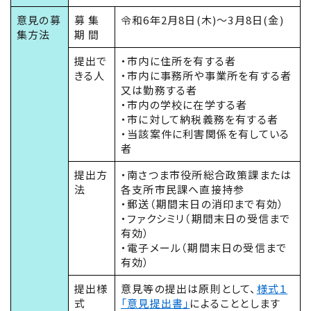
意見の募
募 集
令和6年2月8日(木)～3月8日(金)
集方法
期 間
提出で
・市内に住所を有する者
きる人
・市内に事務所や事業所を有する者
又は勤務する者
・市内の学校に在学する者
・市に対して納税義務を有する者
・当該案件に利害関係を有している
者
提出方
・南さつま市役所総合政策課または
法
各支所市民課へ直接持参
・郵送（期間末日の消印まで有効）
・ファクシミリ（期間末日の受信まで
有効）
・電子メール（期間末日の受信まで
有効）
提出様
意見等の提出は原則として、
様式１
式
「意見
提出
書」
によることとします