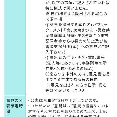
が、以下の事項が記入されていれば
特に様式は問いません。
※ 自由様式より提出される場合の
必須事項
①意見を提出する案件名(パブリッ
クコメント｢第3次南さつま市男女共
同参画基本計画・第2次南さつま市
配偶者等からの暴力の防止及び被
害者支援計画(案)｣への意見とご記
入下さい。)
②提出者の住所･氏名･電話番号
(法人等にあっては、事務所等の所
在地・名称･代表者の氏名)
③南さつま市外の方は、意見書を提
出できる主体である旨の理由
※ 意見を出された方の住所･氏名
等は公表いたしません。
意見の公
・公表は令和6年3月を予定しています。
表予定時
・いただいたご意見は、ご意見の概要やこれに
期
対する考え方などを取りまとめた上で、上記
公表場所においてお知らせする予定です。