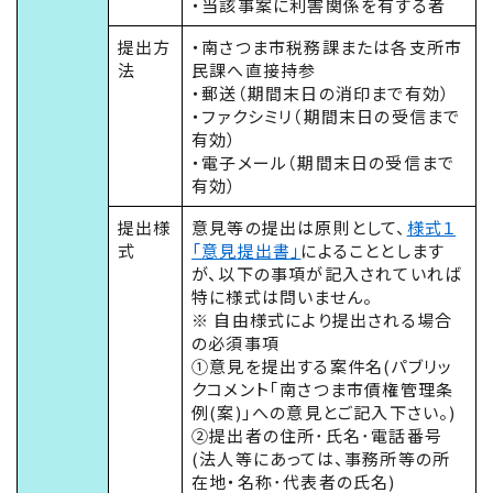
・当該事案に利害関係を有する者
提出方
・南さつま市税務課または各支所市
法
民課へ直接持参
・郵送（期間末日の消印まで有効）
・ファクシミリ（期間末日の受信まで
有効）
・電子メール（期間末日の受信まで
有効）
提出様
意見等の提出は原則として、
様式１
式
「意見
提出
書」
によることとします
が、以下の事項が記入されていれば
特に様式は問いません。
※ 自由様式により提出される場合
の必須事項
①意見を提出する案件名(パブリッ
クコメント｢南さつま市債権管理条
例(案)｣への意見とご記入下さい。)
②提出者の住所･氏名･電話番号
(法人等にあっては、事務所等の所
在地・名称･代表者の氏名)