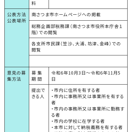
料
公表方法
南さつま市ホームページへの掲載
公表場所
総務企画部税務課（南さつま市役所本庁舎１
階）での閲覧
各支所市民課（笠沙、大浦、坊津、金峰）での
閲覧
意見の募
募 集
令和6年10月3日～令和6年11月5
集方法
期 間
日
提出で
・市内に住所を有する者
きる人
・市内に事務所又は事業所を有する
者
・市内の事務所又は事業所に勤務す
る者
・市内の学校に在学する者
・本市に対して納税義務を有する者