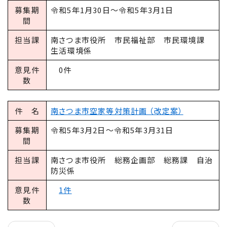
募集期
令和5年1月30日～令和5年3月1日
間
担当課
南さつま市役所 市民福祉部 市民環境課
生活環境係
意見件
0件
数
件 名
南さつま市空家等対策計画 （改定案）
募集期
令和5年3月2日～令和5年3月31日
間
担当課
南さつま市役所 総務企画部 総務課 自治
防災係
意見件
1件
数