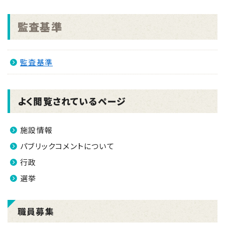
2026.02.19
南さつま市新型インフルエンザ等対策行動計画を改定
監査基準
しました。(令和8年2月)
2025.12.12
監査基準
南さつま市任期付職員(弁護士)採用試験案内 ※随
時募集※
2025.11.16
よく閲覧されているページ
南さつま市議会議員選挙及び南さつま市長選挙(令和
7年11月16日 21時50分現在)
施設情報
2025.09.10
パブリックコメントについて
地方創生応援税制(企業版ふるさと納税)～令和7年台
行政
風12号被災に伴う復旧・復興支援のお願い～
選挙
職員募集