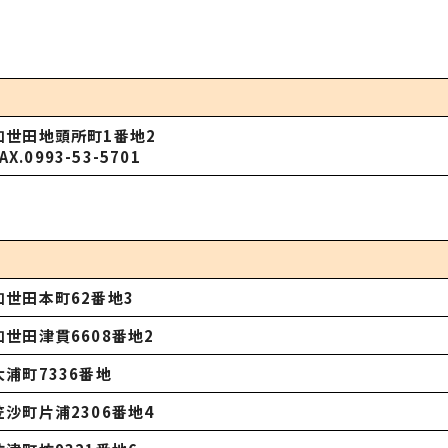
加世田地頭所町
1
番地
2
AX.0993-53-5701
加世田本町
62
番地
3
加世田津貫
6608
番地
2
大浦町
7336
番地
笠沙町片浦
2306
番地
4