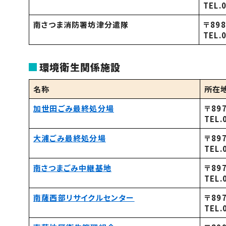
TEL.
南さつま消防署坊津分遣隊
〒89
TEL.
環境衛生関係施設
名称
所在
加世田ごみ最終処分場
〒89
TEL
大浦ごみ最終処分場
〒89
TEL
南さつまごみ中継基地
〒89
TEL.
南薩西部リサイクルセンター
〒89
TEL.