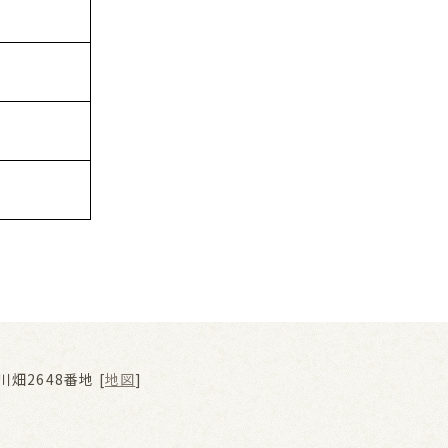
畑2648番地 [
地図
]