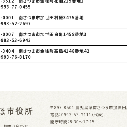
9-3512 南さつま市金峰町花瀬215番地1
0993-77-0455
7-0001 南さつま市加世田村原3475番地
0993-52-2697
7-0007 南さつま市加世田白亀1458番地3
0993-53-6942
9-3404 南さつま市金峰町高橋4148番地42
0993-76-8170
〒897-8501
鹿児島県南さつま市加世田川
電話：0993-53-2111（代表）
開庁時間：8:30～17:15
お問い合わせ