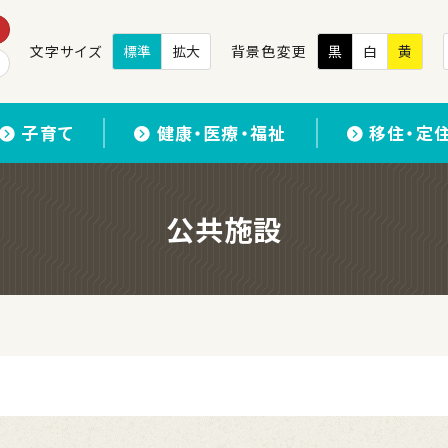
文字サイズ
標準
拡大
背景色変更
黒
白
黄
子育て
健康・医療・福祉
移住・定
公共施設