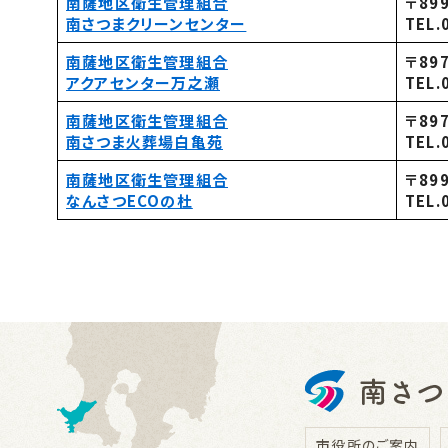
南薩地区衛生管理組合
〒89
南さつまクリーンセンター
TEL.
南薩地区衛生管理組合
〒89
アクアセンター万之瀬
TEL.
南薩地区衛生管理組合
〒89
南さつま火葬場白亀苑
TEL.
南薩地区衛生管理組合
〒89
なんさつECOの杜
TEL.
市役所のご案内