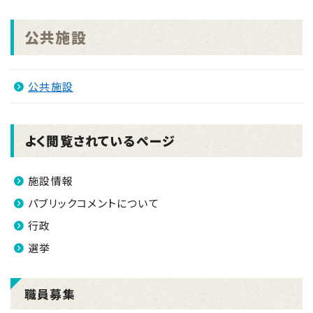
2026.02.19
南さつま市新型インフルエンザ等対策行動計画を改定
公共施設
しました。(令和8年2月)
2025.12.12
公共施設
南さつま市任期付職員(弁護士)採用試験案内 ※随
時募集※
2025.11.16
よく閲覧されているページ
南さつま市議会議員選挙及び南さつま市長選挙(令和
7年11月16日 21時50分現在)
施設情報
2025.09.10
パブリックコメントについて
地方創生応援税制(企業版ふるさと納税)～令和7年台
行政
風12号被災に伴う復旧・復興支援のお願い～
選挙
職員募集