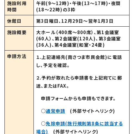
施設利用
午前(9～12時)・午後(13～17時)・夜間
時間
(18～22時)の3枠
休館日
第3日曜日、12月29日〜翌年1月3日
施設概要
大ホール（400席〜800席）、第1会議室
(60人）、第2会議室(120人)、第3会議室
(36人)、第4会議室(和室・24畳)
申請方法
１.上記連絡先(南さつま市民会館)に電話
し、予定を確認。
２.予約が取れたら申請書を上記宛てに郵
送、またはFAX。
申請フォームからも申請もできます。
○
通常申請
(外部サイトへリンク)
○
免除申請(施行規則第8条に該当する
場合)
(外部サイトへリンク)