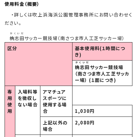
使用料金（概要）
・詳しくは吹上浜海浜公園管理事務所にお問い合わせく
ださい。
かくいだ
桷志田
サッカー競技場（南さつま市人工芝サッカー場）
区分
基本使用料(１時間につ
き)
かくいだ
桷志田
サッカー競技場
（南さつま市人工芝サッカ
ー場） (１面につき)
専
入場料等
アマチュア
用
を徴収し
スポーツに
使
ない場合
使用する場
用
合
1,030円
上記以外の
2,080円
場合