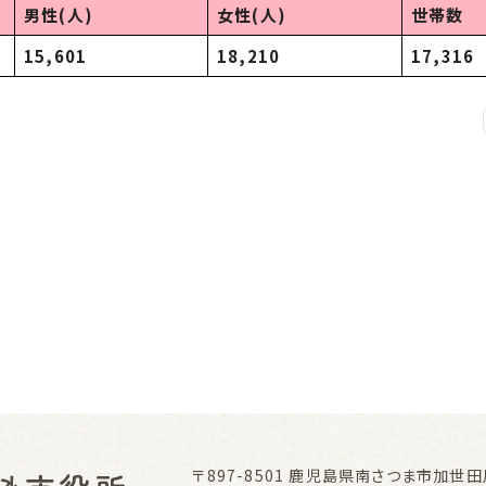
男性(人)
女性(人)
世帯数
15,601
18,210
17,316
〒897-8501
鹿児島県南さつま市加世田川