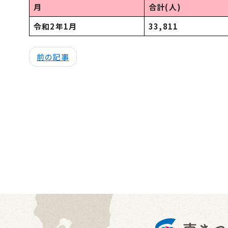
月
合計(人)
令和2年1月
33,811
前の記事