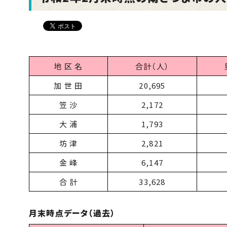
地 区 名
合計（人）
加 世 田
20,695
笠 沙
2,172
大 浦
1,793
坊 津
2,821
金 峰
6,147
合 計
33,628
月末時点データ（過去）