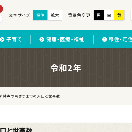
文字サイズ
標準
拡大
背景色変更
黒
白
黄
子育て
健康・医療・福祉
移住・定
令和2年
月末時点の南さつま市の人口と世帯数
人口と世帯数