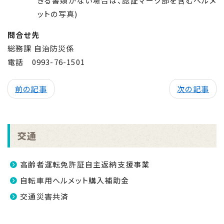
きる書類がない場合は、認証マーク部を含むヘルメ
ットの写真)
問合せ先
総務課 自治防災係
電話
0993-76-1501
前の記事
次の記事
交通
高齢者運転免許証自主返納支援事業
自転車用へルメット購入補助金
交通災害共済