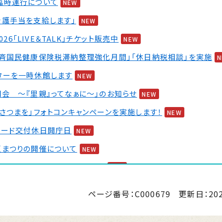
臨時運行について
NEW
介護手当を支給します」
NEW
2026「LIVE＆TALK」チケット販売中
NEW
一斉国民健康保険税滞納整理強化月間」「休日納税相談」を実施
ターを一時休館します
NEW
会 ～『里親』ってなぁに～」のお知らせ
NEW
さつまを」フォトコンキャンペーンを実施します！
NEW
カード交付休日開庁日
NEW
夏まつりの開催について
NEW
 婚活イベント2026 第2弾
NEW
ページ番号：C000679
更新日：
20