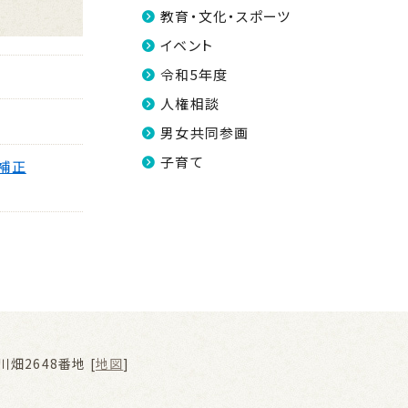
教育・文化・スポーツ
イベント
令和5年度
人権相談
男女共同参画
子育て
補正
畑2648番地 [
地図
]