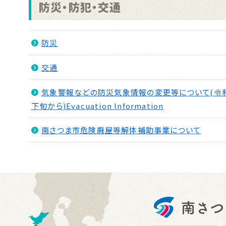
防災・防犯・交通
防災
交通
気象警報などの防災気象情報の変更等について(令和
下旬から)Evacuation Information
南さつま市危険廃屋等解体補助事業について