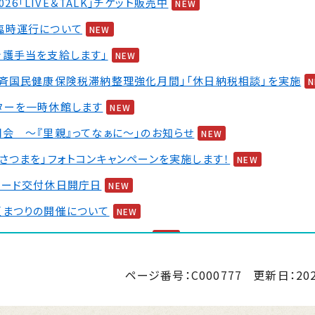
2026「LIVE＆TALK」チケット販売中
NEW
臨時運行について
NEW
介護手当を支給します」
NEW
一斉国民健康保険税滞納整理強化月間」「休日納税相談」を実施
ターを一時休館します
NEW
会 ～『里親』ってなぁに～」のお知らせ
NEW
さつまを」フォトコンキャンペーンを実施します！
NEW
カード交付休日開庁日
NEW
夏まつりの開催について
NEW
 婚活イベント2026 第2弾
NEW
ページ番号：C000777
更新日：
20