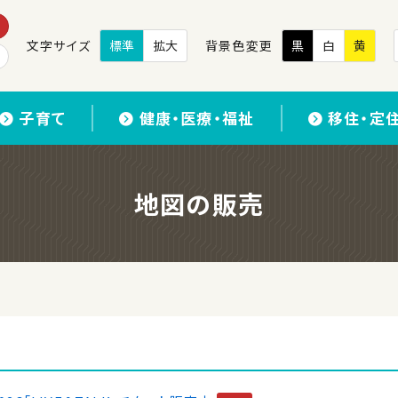
文字サイズ
標準
拡大
背景色変更
黒
白
黄
子育て
健康・医療・福祉
移住・定
地図の販売