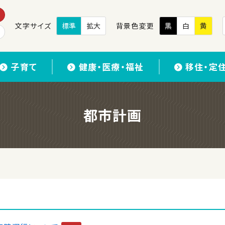
文字サイズ
標準
拡大
背景色変更
黒
白
黄
子育て
健康・医療・福祉
移住・定
都市計画