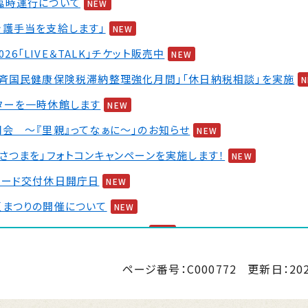
臨時運行について
NEW
介護手当を支給します」
NEW
2026「LIVE＆TALK」チケット販売中
NEW
一斉国民健康保険税滞納整理強化月間」「休日納税相談」を実施
ターを一時休館します
NEW
会 ～『里親』ってなぁに～」のお知らせ
NEW
さつまを」フォトコンキャンペーンを実施します！
NEW
カード交付休日開庁日
NEW
夏まつりの開催について
NEW
 婚活イベント2026 第2弾
NEW
ページ番号：C000772
更新日：
20