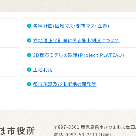
各種計画(区域マス・都市マス・立適)
画
立地適正化計画に係る届出制度について
3D都市モデルの取組(Project PLATEAU)
土地利用
都市施設及び市街地の開発等
〒897-8501
鹿児島県南さつま市加世田川
電話：0993-53-2111（代表）