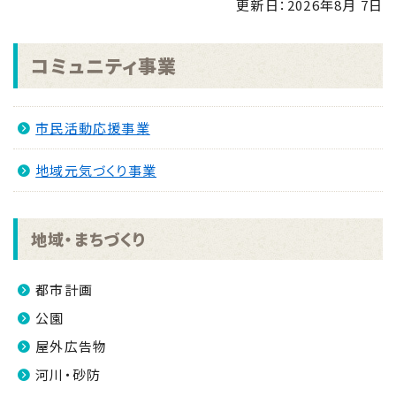
更新日：
2026年8月 7日
せ
NEW
2026.08.04
コミュニティ事業
「手のひらで南さつまを」フォトコンキャンペーンを実
施します！
NEW
市民活動応援事業
2026.07.31
マイナンバーカード交付休日開庁日
NEW
地域元気づくり事業
2026.07.30
金峰ふるさと夏まつりの開催について
NEW
地域・まちづくり
2026.07.30
吹上浜海浜公園 婚活イベント2026 第2弾
NEW
都市計画
公園
屋外広告物
河川・砂防