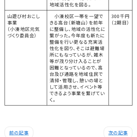
地域活性化を図る。
山遊び村おこし
小湊校区一帯を一望で
300千円
事業
きる高台（新塘山）を前年
（2期目）
（小湊地区元気
に整備し、地域の活性化に
づくり委員会）
繋がった。今年度も新たに
整備を行い更なる充実活
性化を図り、そこは避難場
所にもなっているが、雑木
等が茂り分け入ることが
困難となっているので、高
台及び通路を地域住民で
清掃・管理し、憩いの場と
して活用させ、イベント等
できるよう事業を繋げてい
く。
前の記事
次の記事