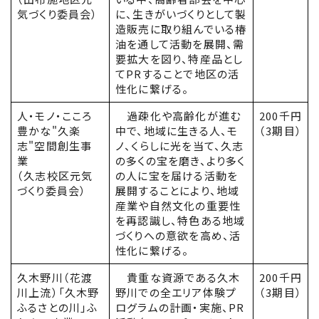
気づくり委員会）
に、生きがいづくりとして製
造販売に取り組んでいる椿
油を通して活動を展開、需
要拡大を図り、特産品とし
てPRすることで地区の活
性化に繋げる。
人・モノ・こころ
過疎化や高齢化が進む
200千円
豊かな"久楽
中で、地域に生きる人、モ
（3期目）
志"空間創生事
ノ、くらしに光を当て、久志
業
の多くの宝を磨き、より多く
（久志校区元気
の人に宝を届ける活動を
づくり委員会）
展開することにより、地域
産業や自然文化の重要性
を再認識し、特色ある地域
づくりへの意欲を高め、活
性化に繋げる。
久木野川（花渡
貴重な資源である久木
200千円
川上流）「久木野
野川での全エリア体験プ
（3期目）
ふるさとの川」ふ
ログラムの計画・実施、PR