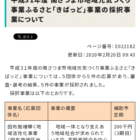
事業ふるさと「きばっど」事業の採択事
業について
ページ番号：E022182
更新日：
2020年2月20日 09:43
平成３１年度の南さつま市地域元気づくり事業ふるさと「き
ばっど」事業については、５団体から５件の応募があり、審
査・選考の結果、５件の事業が採択されました。
採択事業は以下のとおりです。
事業名（応募団
事業の概要
補助予
体名）
定額
田布施椿輝く地
地域一体となり支えあ
200千円
域活性化事業
う地域社会が求められて
（3期目）
（田布施地区元
いる中、高齢者部会を中心