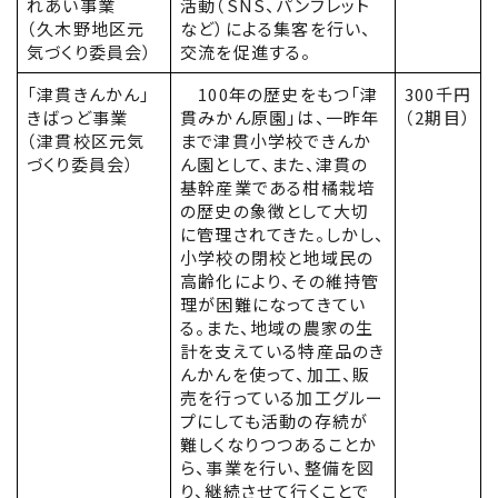
れあい事業
活動（SNS、パンフレット
（久木野地区元
など）による集客を行い、
気づくり委員会）
交流を促進する。
「津貫きんかん」
100年の歴史をもつ「津
300千円
きばっど事業
貫みかん原園」は、一昨年
（2期目）
（津貫校区元気
まで津貫小学校できんか
づくり委員会）
ん園として、また、津貫の
基幹産業である柑橘栽培
の歴史の象徴として大切
に管理されてきた。しかし、
小学校の閉校と地域民の
高齢化により、その維持管
理が困難になってきてい
る。また、地域の農家の生
計を支えている特産品のき
んかんを使って、加工、販
売を行っている加工グルー
プにしても活動の存続が
難しくなりつつあることか
ら、事業を行い、整備を図
り、継続させて行くことで