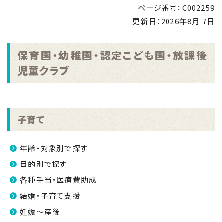
2026.08.05
ページ番号：C002259
「里親制度説明会 ～『里親』ってなぁに～」のお知ら
更新日：
2026年8月 7日
せ
NEW
2026.08.04
保育園・幼稚園・認定こども園・放課後
「手のひらで南さつまを」フォトコンキャンペーンを実
児童クラブ
施します！
NEW
2026.07.31
マイナンバーカード交付休日開庁日
NEW
子育て
2026.07.30
金峰ふるさと夏まつりの開催について
NEW
年齢・対象別で探す
2026.07.30
目的別で探す
吹上浜海浜公園 婚活イベント2026 第2弾
NEW
各種手当・医療費助成
結婚・子育て支援
妊娠～産後