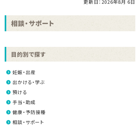
更新日：
2026年8月 6日
せ
NEW
2026.08.04
相談・サポート
「手のひらで南さつまを」フォトコンキャンペーンを実
施します！
NEW
2026.07.31
目的別で探す
マイナンバーカード交付休日開庁日
NEW
2026.07.30
妊娠・出産
金峰ふるさと夏まつりの開催について
NEW
出かける・学ぶ
2026.07.30
預ける
吹上浜海浜公園 婚活イベント2026 第2弾
NEW
手当・助成
健康・予防接種
相談・サポート