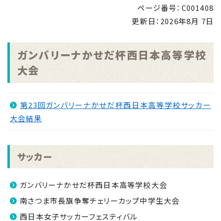
2026.08.05
ページ番号：C001408
「里親制度説明会 ～『里親』ってなぁに～」のお知ら
更新日：
2026年8月 7日
せ
NEW
2026.08.04
ガンバリーナかせだ杯西日本高等学校
「手のひらで南さつまを」フォトコンキャンペーンを実
大会
施します！
NEW
2026.07.31
マイナンバーカード交付休日開庁日
第23回ガンバリーナかせだ杯西日本高等学校サッカー
NEW
大会結果
2026.07.30
金峰ふるさと夏まつりの開催について
NEW
2026.07.30
サッカー
吹上浜海浜公園 婚活イベント2026 第2弾
NEW
ガンバリーナかせだ杯西日本高等学校大会
南さつま市長旗争奪チェリーカップ中学生大会
西日本女子サッカーフェスティバル