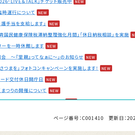
2026「LIVE＆TALK」チケット販売中
NEW
臨時運行について
NEW
介護手当を支給します」
NEW
一斉国民健康保険税滞納整理強化月間」「休日納税相談」を実施
ターを一時休館します
NEW
会 ～『里親』ってなぁに～」のお知らせ
NEW
さつまを」フォトコンキャンペーンを実施します！
NEW
カード交付休日開庁日
NEW
夏まつりの開催について
NEW
 婚活イベント2026 第2弾
NEW
ページ番号：C001410
更新日：
20