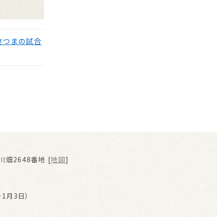
さつまの試合
畑2648番地 [
地図
]
1月3日）