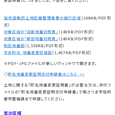
更証明書」につきましては、下記をご覧ください。
加世田第四土地区画整理事業の施行区域
（208KB/PDF形
式）
対象区域の「旧新地番対照表」
（140KB/PDF形式）
対象区域の「新旧地番対照表」
（140KB/PDF形式）
街区地番図
（1,530KB/PDF形式）
字井料元_地番変更区域図
（1,407KB/PDF形式）
※PDF・JPGファイルが新しいウィンドウで開きます。
○
町名地番変更証明交付申請書はこちら >>
土地に関する『町名地番変更証明書』が必要な方は、添付フ
ァイルの「町名地番変更証明交付申請書」で南さつま市役所
都市整備課まで申請してください。
笠沙区域