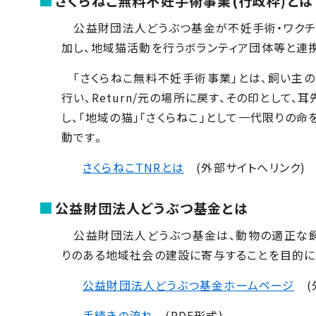
さくらねこ無料不妊手術事業(行政枠)とは
公益財団法人どうぶつ基金が不妊手術・ワクチン
加し、地域猫活動を行うボランティア団体等と連
「さくらねこ無料不妊手術事業」とは、飼い主の
行い、
Return/
元の場所に戻す、その印として、耳
し、「地域の猫」「さくらねこ」として一代限りの
動です。
さくらねこ
TNR
とは
(外部サイトへリンク)
公益財団法人どうぶつ基金とは
公益財団法人どうぶつ基金は、動物の適正な飼
りのある地域社会の建設に寄与することを目的に
公益財団法人どうぶつ基金ホームページ
(
手続きの流れ
(PDF形式)