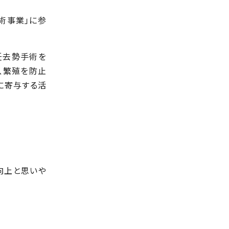
術事業」に参
妊去勢手術を
、繁殖を防止
に寄与する活
向上と思いや