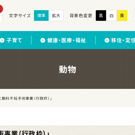
文字サイズ
標準
拡大
背景色変更
黒
白
黄
子育て
健康・医療・福祉
移住・定
動物
こ無料不妊手術事業（行政枠）」
術事業（行政枠）」