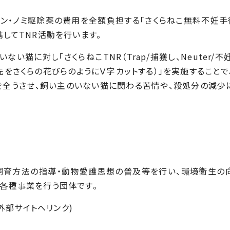
・ノミ駆除薬の費用を全額負担する「さくらねこ無料不妊手
携して
TNR
活動を行います。
いない猫に対し「さくらねこ
TNR
（
Trap/
捕獲し、
Neuter/
不
先をさくらの花びらのようにＶ字カットする）」を実施することで
命を全うさせ、飼い主のいない猫に関わる苦情や、殺処分の減少
育方法の指導・動物愛護思想の普及等を行い、環境衛生の
各種事業を行う団体です。
外部サイトへリンク)