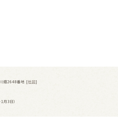
畑2648番地 [
地図
]
1月3日）