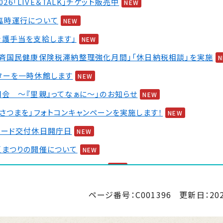
2026「LIVE＆TALK」チケット販売中
NEW
臨時運行について
NEW
介護手当を支給します」
NEW
一斉国民健康保険税滞納整理強化月間」「休日納税相談」を実施
ターを一時休館します
NEW
会 ～『里親』ってなぁに～」のお知らせ
NEW
さつまを」フォトコンキャンペーンを実施します！
NEW
カード交付休日開庁日
NEW
夏まつりの開催について
NEW
 婚活イベント2026 第2弾
NEW
ページ番号：C001396
更新日：
20