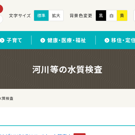
文字サイズ
標準
拡大
背景色変更
黒
白
黄
子育て
健康・医療・福祉
移住・定
河川等の水質検査
水質検査