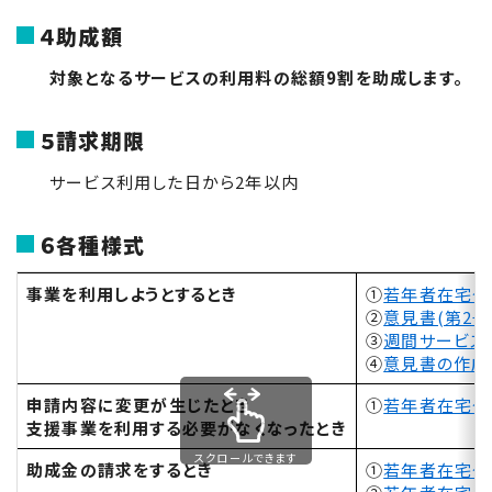
４助成額
対象となるサービスの利用料の総額
9
割を助成します。
５請求期限
サービス利用した日から
2
年以内
６各種様式
事業を利用しようとするとき
①
若年者在宅タ
②
意見書(第2号
③
週間サービス
④
意見書の作成
申請内容に変更が生じたとき
①
若年者在宅タ
支援事業を利用する必要がなくなったとき
スクロールできます
助成金の請求をするとき
①
若年者在宅タ