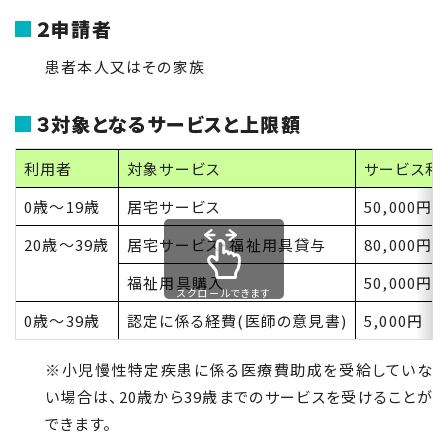
２申請者
患者本人又はその家族
３対象となるサービスと上限額
利用者
対象サービス
サービス利
0
歳～
19
歳
居宅サービス
50,000円
20
歳～
39
歳
居宅サービス・福祉用具貸与
80,000円(
福祉用具購入
50,000円
スクロールできます
0
歳～
39
歳
認定に係る経費(医師の意見書)
5,000円
※小児慢性特定疾患に係る医療費助成を受給していな
い場合は、
20
歳から
39
歳までのサービスを受けることが
できます。