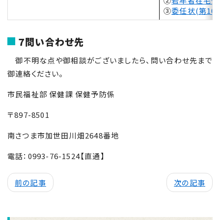
②
若年者在宅タ
③
委任状(第
10
７問い合わせ先
御不明な点や御相談がございましたら、問い合わせ先まで
御連絡ください。
市民福祉部 保健課 保健予防係
〒
897-8501
南さつま市加世田川畑
2648
番地
電話：
0993-76-1524
【直通】
前の記事
次の記事