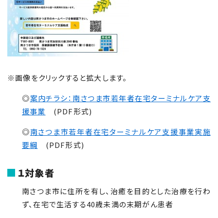
※画像をクリックすると拡大します。
◎
案内チラシ：南さつま市若年者在宅ターミナルケア支
援事業
(
PDF
形式)
◎
南さつま市若年者在宅ターミナルケア支援事業実施
要綱
(
PDF
形式)
１対象者
南さつま市に住所を有し、治癒を目的とした治療を行わ
ず、在宅で生活する
40
歳未満の末期がん患者