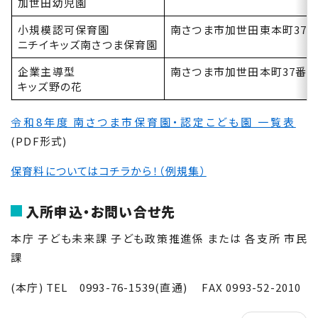
加世田幼児園
小規模認可保育園
南さつま市加世田東本町37番
ニチイキッズ南さつま保育園
企業主導型
南さつま市加世田本町37番地
キッズ野の花
令和8年度 南さつま市保育園・認定こども園 一覧表
(PDF形式)
保育料についてはコチラから！（例規集）
入所申込・お問い合せ先
本庁 子ども未来課 子ども政策推進係 または 各支所 市民
課
(本庁) TEL 0993-76-1539(直通) FAX 0993-52-2010