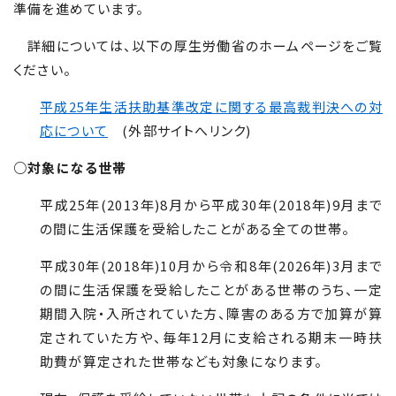
準備を進めています。
詳細については、以下の厚生労働省のホームページをご覧
ください。
平成25年生活扶助基準改定に関する最高裁判決への対
応について
(外部サイトへリンク)
○対象になる世帯
平成
25
年(
2013
年)8月から平成
30
年(
2018
年)
9
月まで
の間に生活保護を受給したことがある全ての世帯。
平成
30
年(
2018
年)
10
月から令和
8
年(
2026
年)
3
月まで
の間に生活保護を受給したことがある世帯のうち、一定
期間入院・入所されていた方、障害のある方で加算が算
定されていた方や、毎年
12
月に支給される期末一時扶
助費が算定された世帯なども対象になります。