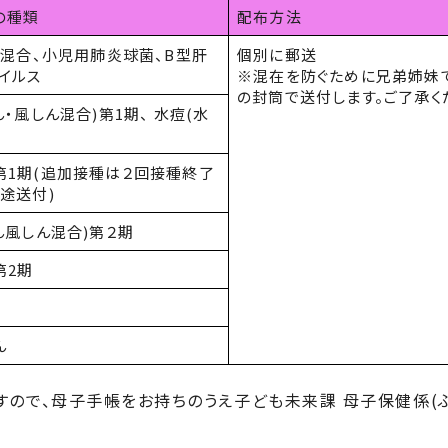
の種類
配布方法
種混合、小児用肺炎球菌、
B
型肝
個別に郵送
イルス
※混在を防ぐために兄弟姉妹
の封筒で送付します。ご了承く
ん・風しん混合
)
第
1
期、 水痘
(
水
第1期(追加接種は２回接種終了
途送付)
ん風しん混合
)
第２期
第
2
期
ん
すので、母子手帳をお持ちのうえ子ども未来課 母子保健係
(