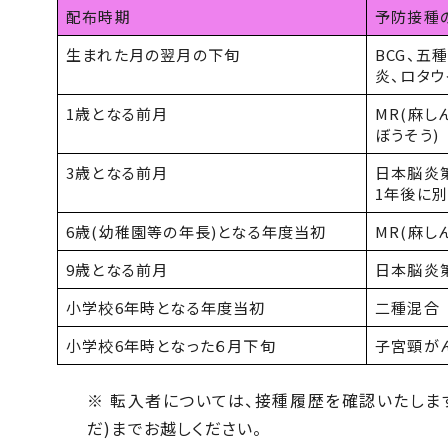
配布時期
予防接種
生まれた月の翌月の下旬
BCG、五
炎、ロタウ
1歳となる前月
MR(麻し
ぼうそう
)
3歳となる前月
日本脳炎
1年後に別
6歳
(
幼稚園等の年長
)
となる年度当初
MR(麻し
9歳となる前月
日本脳炎
小学校
6
年時となる年度当初
二種混合
小学校
6
年時となった６月下旬
子宮頸が
※ 転入者については、接種履歴を確認いたしま
だ
)
までお越しください。