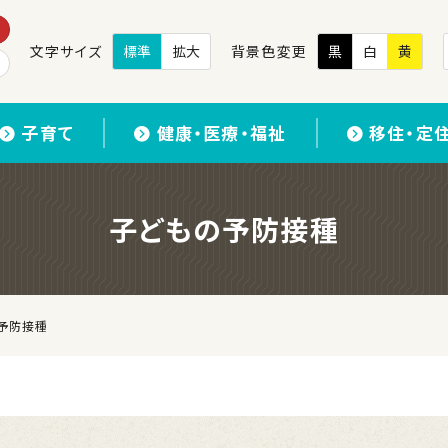
文字サイズ
標準
拡大
背景色変更
黒
白
黄
子育て
健康・医療・福祉
移住・定
子どもの予防接種
予防接種