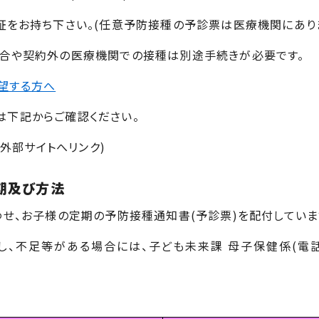
証をお持ち下さい。
(
任意予防接種の予診票は医療機関にあり
合や契約外の医療機関での接種は別途手続きが必要です。
望する方へ
下記からご確認ください。
外部サイトへリンク)
期及び方法
わせ、お子様の定期の予防接種通知書
(
予診票
)
を配付していま
、不足等がある場合には、子ども未来課 母子保健係
(
電話
。