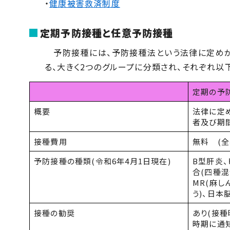
・
健康被害救済制度
定期予防接種と任意予防接種
予防接種には、予防接種法という法律に定めが
る、大きく
2
つのグループに分類され、それぞれ以
定期の予
概要
法律に定
者及び期
接種費用
無料
(
全
予防接種の種類
(
令和6年
4
月
1
日現在
)
B型肝炎
合(四種
MR(
麻し
う
)
、日本
接種の勧奨
あり
(
接種
時期に通