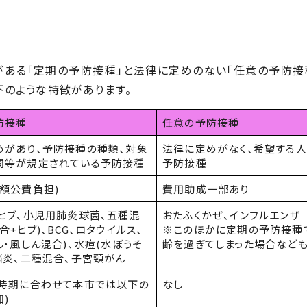
ある「定期の予防接種」と法律に定めのない「任意の予防接
下のような特徴があります。
防接種
任意の予防接種
めがあり、予防接種の種類、対象
法律に定めがなく、希望する
間等が規定されている予防接種
予防接種
額公費負担
)
費用助成一部あり
、ヒブ、小児用肺炎球菌、五種混
おたふくかぜ、インフルエンザ
混合
+
ヒブ)、
BCG
、ロタウイルス、
※このほかに定期の予防接種
ん・風しん混合
)
、水痘
(
水ぼうそ
齢を過ぎてしまった場合など
脳炎、二種混合、子宮頸がん
時期に合わせて本市では以下の
なし
知
)