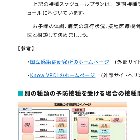
上記の接種スケジュールプランは、「定期接種
ュールに基づいています。
お子様の体調、病気の流行状況、接種医療機関
医と相談して決めましょう。
【参考】
・
国立感染症研究所のホームページ
(外部サイト
・
Know VPD!
のホームページ
(外部サイトへリン
別の種類の予防接種を受ける場合の接種