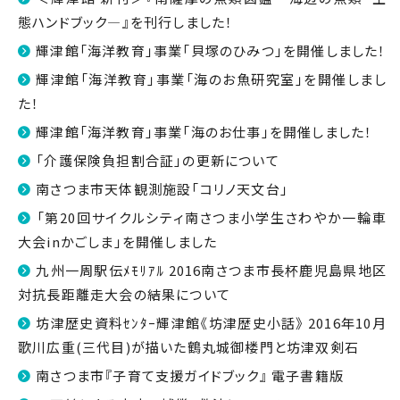
態ハンドブック―』を刊行しました！
輝津館「海洋教育」事業「貝塚のひみつ」を開催しました！
輝津館「海洋教育」事業「海のお魚研究室」を開催しまし
た！
輝津館「海洋教育」事業「海のお仕事」を開催しました！
「介護保険負担割合証」の更新について
南さつま市天体観測施設「コリノ天文台」
「第20回サイクルシティ南さつま小学生さわやか一輪車
大会inかごしま」を開催しました
九州一周駅伝ﾒﾓﾘｱﾙ 2016南さつま市長杯鹿児島県地区
対抗長距離走大会の結果について
坊津歴史資料ｾﾝﾀｰ輝津館《坊津歴史小話》 2016年10月
歌川広重(三代目)が描いた鶴丸城御楼門と坊津双剣石
南さつま市『子育て支援ガイドブック』 電子書籍版