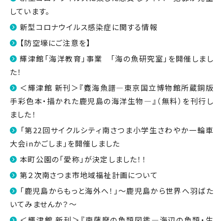
しています。
新型コロナウイルス感染症に関する情報
【防空壕にご注意を】
輝津館「海洋教育」事業 「海の魚研究室」を開催しまし
た！
＜輝津館 新刊＞『麑海魚譜―東京国立博物館所蔵銅版
手彩色本・描かれた鹿児島の海洋生物―』（無料）を刊行し
ました！
「第22回サイクルシティ南さつま小学生さわやか一輪車
大会inかごしま」を開催しました
本町公園の「愛称」が決定しました！！
第２次南さつま市地域福祉計画について
「鹿児島からもっと海外へ！」～鹿児島から世界へ羽ばた
いてみませんか？～
＜輝津館 新刊＞『南薩摩の魚類図鑑―海辺の魚類・生