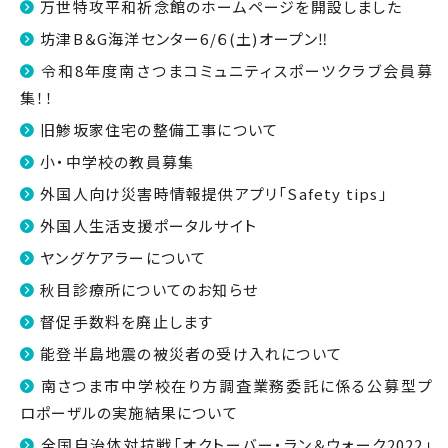
万世特攻平和祈念館のホームページを開設しました
坊津B＆G海洋センター6/６(土)オープン‼
令和8年度南さつまコミュニティスポーツクラブ会員募
集！！
旧鯵坂家住宅の整備工事について
小・中学校の教員募集
外国人向け災害時情報提供アプリ「Safety tips」
外国人生活支援ポータルサイト
ヤングケアラーについて
秋目診療所についてのお知らせ
督促手数料を廃止します
能登半島地震の被災者の受け入れについて
南さつま市中学校在り方調査業務委託に係る公募型プ
ロポーザルの実施結果について
全国自治体対抗戦「オクトーバー・ラン＆ウォーク2022」