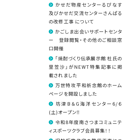
かせだ物産センターるぴなす
及びかせだ交流センターさんぱる
の改修工事 について
かごしま出会いサポートセンタ
ー 登録閲覧・その他のご相談窓
口開催
「焼酎づくり伝承展示館 杜氏の
里笠沙」がNEWT特集記事に掲
載されました
万世特攻平和祈念館のホーム
ページを開設しました
坊津B＆G海洋センター6/６
(土)オープン‼
令和8年度南さつまコミュニテ
ィスポーツクラブ会員募集！！