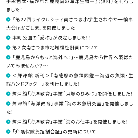
手彩色本・描かれた鹿児島の海洋生物―』（無料）を刊行し
ました！
「第22回サイクルシティ南さつま小学生さわやか一輪車
大会inかごしま」を開催しました
本町公園の「愛称」が決定しました！！
第２次南さつま市地域福祉計画について
「鹿児島からもっと海外へ！」～鹿児島から世界へ羽ばた
いてみませんか？～
＜輝津館 新刊＞『南薩摩の魚類図鑑―海辺の魚類・生
態ハンドブック―』を刊行しました！
輝津館「海洋教育」事業「貝塚のひみつ」を開催しました！
輝津館「海洋教育」事業「海のお魚研究室」を開催しまし
た！
輝津館「海洋教育」事業「海のお仕事」を開催しました！
「介護保険負担割合証」の更新について