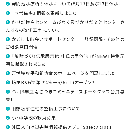
野間池診療所の休診について(8月13日及び17日休診)
『市営住宅』 情報を更新しました。
かせだ物産センターるぴなす及びかせだ交流センターさ
んぱるの改修工事 について
かごしま出会いサポートセンター 登録閲覧・その他の
ご相談窓口開催
「焼酎づくり伝承展示館 杜氏の里笠沙」がNEWT特集記
事に掲載されました
万世特攻平和祈念館のホームページを開設しました
坊津B＆G海洋センター6/６(土)オープン‼
令和8年度南さつまコミュニティスポーツクラブ会員募
集！！
旧鯵坂家住宅の整備工事について
小・中学校の教員募集
外国人向け災害時情報提供アプリ「Safety tips」