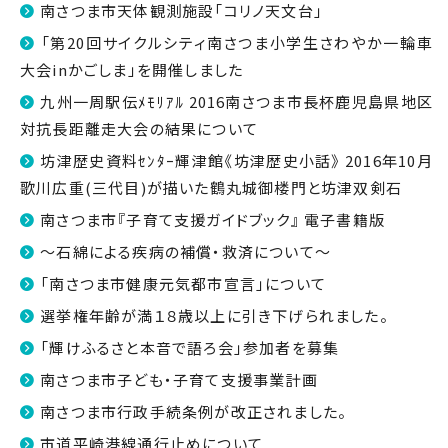
南さつま市天体観測施設「コリノ天文台」
「第20回サイクルシティ南さつま小学生さわやか一輪車
大会inかごしま」を開催しました
九州一周駅伝ﾒﾓﾘｱﾙ 2016南さつま市長杯鹿児島県地区
対抗長距離走大会の結果について
坊津歴史資料ｾﾝﾀｰ輝津館《坊津歴史小話》 2016年10月
歌川広重(三代目)が描いた鶴丸城御楼門と坊津双剣石
南さつま市『子育て支援ガイドブック』 電子書籍版
～石綿による疾病の補償・救済について～
「南さつま市健康元気都市宣言」について
選挙権年齢が満１８歳以上に引き下げられました。
「輝けふるさと本音で語ろ会」参加者を募集
南さつま市子ども・子育て支援事業計画
南さつま市行政手続条例が改正されました。
市道平崎港線通行止めについて