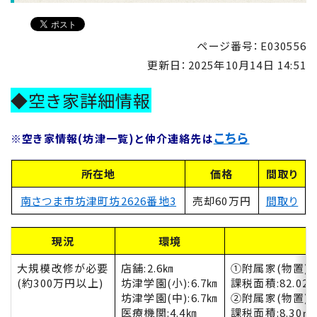
ページ番号：E030556
更新日：
2025年10月14日 14:51
◆空き家詳細情報
こちら
※空き家情報(坊津一覧)と仲介連絡先は
所在地
価格
間取り
南さつま市坊津町坊2626番地3
売却60万円
間取り
現況
環境
大規模改修が必要
店舗:2.6㎞
①附属家(物置)
(約300万円以上)
坊津学園(小):6.7㎞
課税面積:82.0
坊津学園(中):6.7㎞
②附属家(物置)
医療機関:4.4㎞
課税面積:8.30