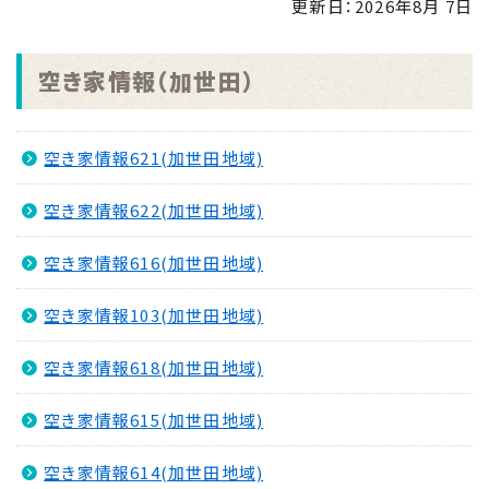
更新日：
2026年8月 7日
せ
NEW
2026.08.04
空き家情報（加世田）
「手のひらで南さつまを」フォトコンキャンペーンを実
施します！
NEW
空き家情報621(加世田地域)
2026.07.31
マイナンバーカード交付休日開庁日
NEW
空き家情報622(加世田地域)
2026.07.30
金峰ふるさと夏まつりの開催について
空き家情報616(加世田地域)
NEW
2026.07.30
空き家情報103(加世田地域)
吹上浜海浜公園 婚活イベント2026 第2弾
NEW
空き家情報618(加世田地域)
空き家情報615(加世田地域)
空き家情報614(加世田地域)