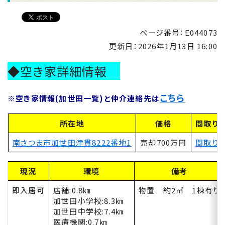
ページ番号：E044073
更新日：
2026年1月13日 16:00
◆空き家詳細情報
こちら
※空き家情報(加世田一覧)と仲介連絡先は
所在地
価格
間取り
南さつま市加世田津貫8222番地1
売却700万円
間取り
現況
環境
備考
即入居可
店舗:0.8㎞
物置 約2㎡ 1棟有り
加世田小学校:8.3㎞
加世田中学校:7.4㎞
医療機関:0.7㎞