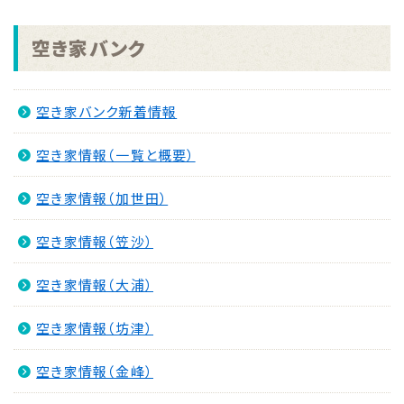
2026.08.04
空き家バンク
「手のひらで南さつまを」フォトコンキャンペーンを実
施します！
NEW
空き家バンク新着情報
2026.07.31
マイナンバーカード交付休日開庁日
NEW
空き家情報（一覧と概要）
2026.07.30
金峰ふるさと夏まつりの開催について
空き家情報（加世田）
NEW
2026.07.30
空き家情報（笠沙）
吹上浜海浜公園 婚活イベント2026 第2弾
NEW
空き家情報（大浦）
空き家情報（坊津）
空き家情報（金峰）