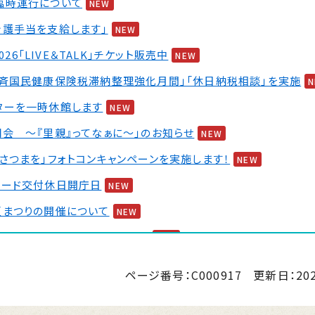
臨時運行について
NEW
介護手当を支給します」
NEW
2026「LIVE＆TALK」チケット販売中
NEW
一斉国民健康保険税滞納整理強化月間」「休日納税相談」を実施
ターを一時休館します
NEW
会 ～『里親』ってなぁに～」のお知らせ
NEW
さつまを」フォトコンキャンペーンを実施します！
NEW
カード交付休日開庁日
NEW
夏まつりの開催について
NEW
 婚活イベント2026 第2弾
NEW
ページ番号：C000917
更新日：
20