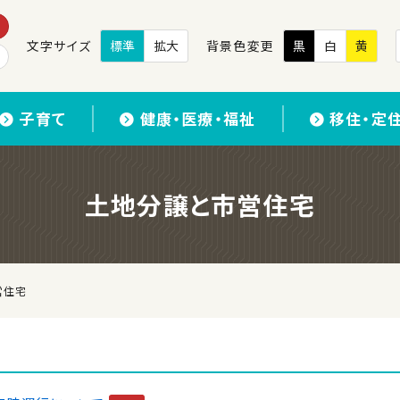
文字サイズ
標準
拡大
背景色変更
黒
白
黄
子育て
健康・医療・福祉
移住・定
土地分譲と市営住宅
営住宅