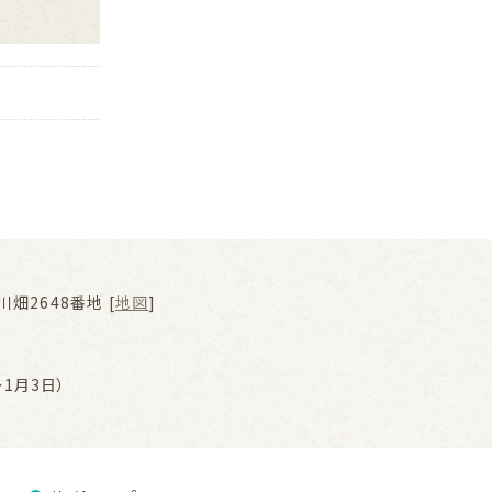
畑2648番地 [
地図
]
1月3日）