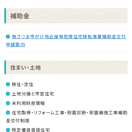
2026.08.04
補助金
「手のひらで南さつまを」フォトコンキャンペーンを実
施します！
NEW
南さつま市がけ地近接等危険住宅移転事業補助金交付
2026.07.31
申請案内
マイナンバーカード交付休日開庁日
NEW
2026.07.30
金峰ふるさと夏まつりの開催について
NEW
住まい・土地
2026.07.30
吹上浜海浜公園 婚活イベント2026 第2弾
NEW
移住・定住
土地分譲と市営住宅
未利用財産情報
住宅取得・リフォーム工事・耐震診断・耐震補強工事補助
金交付制度
特定優良賃貸住宅