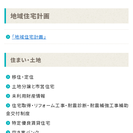
2026.08.04
地域住宅計画
「手のひらで南さつまを」フォトコンキャンペーンを実
施します！
NEW
「地域住宅計画」
2026.07.31
マイナンバーカード交付休日開庁日
NEW
2026.07.30
住まい・土地
金峰ふるさと夏まつりの開催について
NEW
2026.07.30
移住・定住
吹上浜海浜公園 婚活イベント2026 第2弾
NEW
土地分譲と市営住宅
未利用財産情報
住宅取得・リフォーム工事・耐震診断・耐震補強工事補助
金交付制度
特定優良賃貸住宅
空き家バンク