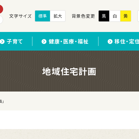
文字サイズ
標準
拡大
背景色変更
黒
白
黄
子育て
健康・医療・福祉
移住・定
地域住宅計画
画」